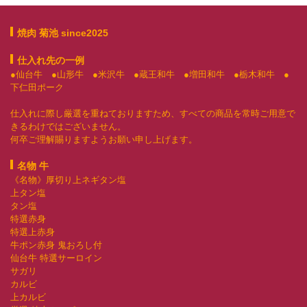
焼肉 菊池 since2025
仕入れ先の一例
●仙台牛 ●山形牛 ●米沢牛 ●蔵王和牛 ●増田和牛 ●栃木和牛 ●
下仁田ポーク
仕入れに際し厳選を重ねておりますため、すべての商品を常時ご用意で
きるわけではございません。
何卒ご理解賜りますようお願い申し上げます。
名物 牛
《名物》厚切り上ネギタン塩
上タン塩
タン塩
特選赤身
特選上赤身
牛ポン赤身 鬼おろし付
仙台牛 特選サーロイン
サガリ
カルビ
上カルビ