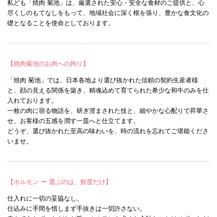
私ども「焼肉 菊池」は、厳選された安心・安全な食材のご提供と、心
尽くしのもてなしをもって、地域社会に深く根を張り、豊かな食文化の
礎となることを使命としております。
【焼肉菊池のお肉への拘り】
「焼肉 菊池」では、日本各地より選び抜かれた信頼の契約生産者様
と、顔の見える関係を築き、精魂込めて育てられた希少な和牛のみを仕
入れております。
一枚の肉に宿る物語を、研ぎ澄まされた技と、細やかな心配りで昇華さ
せ、お客様の五感を潤す一皿へと仕立てます。
どうぞ、選び抜かれた至高の味わいを、時の流れを忘れてご堪能くださ
いませ。
【ホルモン ー 選ぶのは、鮮度だけ】
仕入れに一切の妥協なし。
仕込みに手間を惜しまず手抜きは一切許さない。