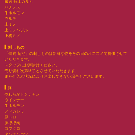
厳選 特上カルビ
ハチノス
牛ホルモン
ウルテ
上ミノ
上ミノバジル
上梅ミノ
刺しもの
「焼肉 菊池」の刺しものは新鮮な物をその日のオススメで提供させて
いただきます。
スタッフにお声掛けください。
売り切れ次第終了とさせていただきます。
また仕入れ状況によりお出しできない場合もございます。
豚
やわらかトンチャン
ウインナー
生ホルモン
ノドガシラ
豚トロ
豚ほほ肉
コブクロ
タンナンコツ