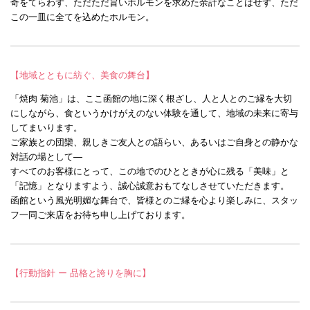
奇をてらわず、ただただ旨いホルモンを求めた余計なことはせず、ただ
この一皿に全てを込めたホルモン。
【地域とともに紡ぐ、美食の舞台】
「焼肉 菊池」は、ここ函館の地に深く根ざし、人と人とのご縁を大切
にしながら、食というかけがえのない体験を通して、地域の未来に寄与
してまいります。
ご家族との団欒、親しきご友人との語らい、あるいはご自身との静かな
対話の場として—
すべてのお客様にとって、この地でのひとときが心に残る「美味」と
「記憶」となりますよう、誠心誠意おもてなしさせていただきます。
函館という風光明媚な舞台で、皆様とのご縁を心より楽しみに、スタッ
フ一同ご来店をお待ち申し上げております。
【行動指針 ー 品格と誇りを胸に】