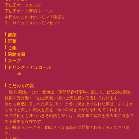
下仁田ポークカルビ
下仁田ポーク厚切りロース
本日のおまかせホルモン３種盛り
牛、豚ミックスホルモンセット
前菜
野菜
ご飯
函館冷麺
スープ
ドリンク・アルコール
………etc
こだわりの炭
「焼肉 菊池」では、北海道・茅部郡森町字駒ヶ岳にて、伝統的な製炭
技術を受け継ぐ「山上薪炭」様の上質な炭を使用しております。
豊かな自然に育まれた薪を用い、丹念に焼き上げられた炭は、ふくよか
な香りと美しい熾火を湛え、極上の焼き上がりを叶えてくれます。
火の芸術とも呼ぶべきその熱と香りは、肉本来の旨みを最大限に引き立
てる重要な存在です。
炭が極まるからこそ、肉はさらなる高みに昇華されると考えておりま
す。