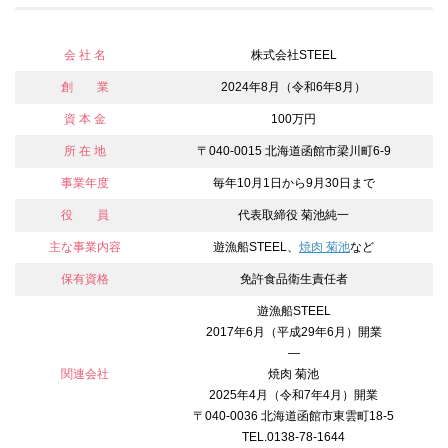
会 社 名
株式会社STEEL
創 業
2024年8月（令和6年8月）
資 本 金
100万円
所 在 地
〒040-0015 北海道函館市梁川町6-9
事業年度
毎年10月1日から9月30日まで
役 員
代表取締役 菊池純一
主な事業内容
遊漁船STEEL、
焼肉 菊池
など
保有資格
免許食品衛生責任者
遊漁船STEEL
2017年6月（平成29年6月）開業
—
関連会社
焼肉 菊池
2025年4月（令和7年4月）開業
〒040-0036 北海道函館市東雲町18-5
TEL.0138-78-1644