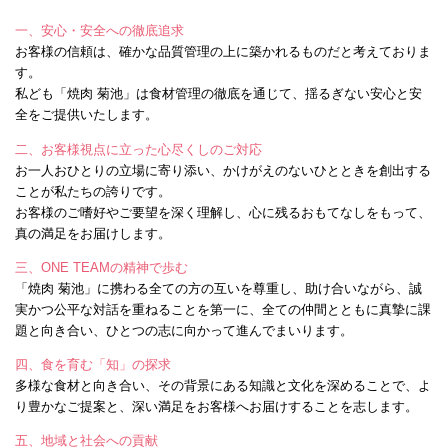
一、安心・安全への徹底追求
お客様の信頼は、確かな品質管理の上に築かれるものだと考えておりま
す。
私ども「焼肉 菊池」は食材管理の徹底を通じて、揺るぎない安心と安
全をご提供いたします。
二、お客様視点に立った心尽くしのご対応
お一人おひとりの立場に寄り添い、かけがえのないひとときを創出する
ことが私たちの誇りです。
お客様のご嗜好やご要望を深く理解し、心に残るおもてなしをもって、
真の満足をお届けします。
三、ONE TEAMの精神で歩む
「焼肉 菊池」に携わる全ての方の互いを尊重し、助け合いながら、誠
実かつ公平な対話を重ねることを第一に、全ての仲間とともに真摯に課
題と向き合い、ひとつの志に向かって進んでまいります。
四、食を育む「知」の探求
多様な食材と向き合い、その背景にある知識と文化を深めることで、よ
り豊かなご提案と、深い満足をお客様へお届けすることを志します。
五、地域と社会への貢献