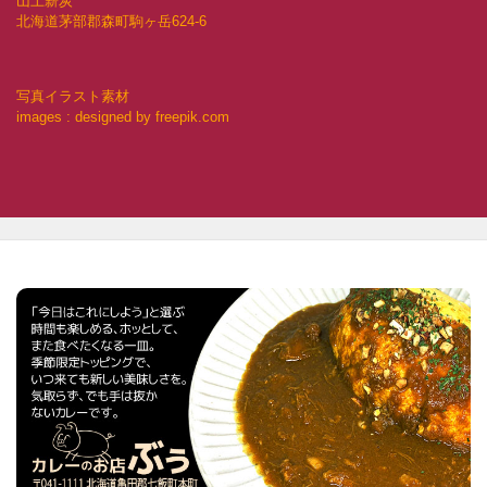
山上薪炭
北海道茅部郡森町駒ヶ岳624-6
写真イラスト素材
images : designed by freepik.com