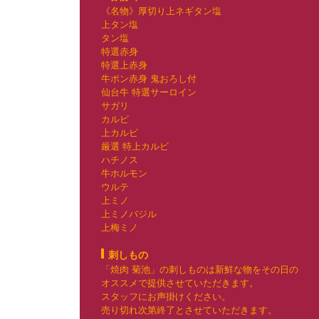
《名物》厚切り上ネギタン塩
上タン塩
タン塩
特選赤身
特選上赤身
牛ポン赤身 鬼おろし付
仙台牛 特選サーロイン
サガリ
カルビ
上カルビ
厳選 特上カルビ
ハチノス
牛ホルモン
ウルテ
上ミノ
上ミノバジル
上梅ミノ
刺しもの
「焼肉 菊池」の刺しものは新鮮な物をその日の
オススメで提供させていただきます。
スタッフにお声掛けください。
売り切れ次第終了とさせていただきます。