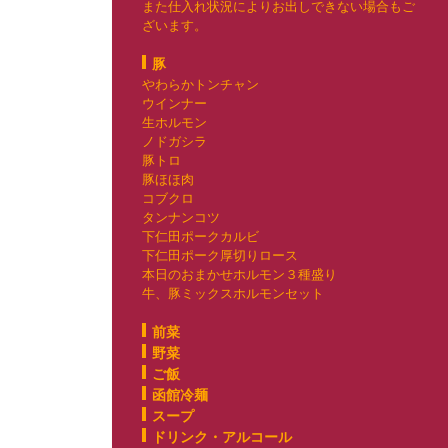
また仕入れ状況によりお出しできない場合もご
ざいます。
豚
やわらかトンチャン
ウインナー
生ホルモン
ノドガシラ
豚トロ
豚ほほ肉
コブクロ
タンナンコツ
下仁田ポークカルビ
下仁田ポーク厚切りロース
本日のおまかせホルモン３種盛り
牛、豚ミックスホルモンセット
前菜
野菜
ご飯
函館冷麺
スープ
ドリンク・アルコール