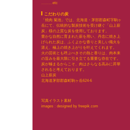
………etc
こだわりの炭
「焼肉 菊池」では、北海道・茅部郡森町字駒ヶ
岳にて、伝統的な製炭技術を受け継ぐ「山上薪
炭」様の上質な炭を使用しております。
豊かな自然に育まれた薪を用い、丹念に焼き上
げられた炭は、ふくよかな香りと美しい熾火を
湛え、極上の焼き上がりを叶えてくれます。
火の芸術とも呼ぶべきその熱と香りは、肉本来
の旨みを最大限に引き立てる重要な存在です。
炭が極まるからこそ、肉はさらなる高みに昇華
されると考えております。
山上薪炭
北海道茅部郡森町駒ヶ岳624-6
写真イラスト素材
images : designed by freepik.com