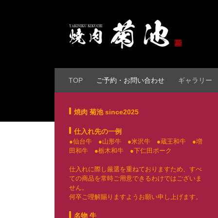
コンテンツへスキップ
TOP
ご予約・お問い合わせ
ギャラリー
焼肉 菊池 since2025
仕入れ先の一例
●仙台牛 ●山形牛 ●米沢牛 ●蔵王和牛 ●増
田和牛 ●栃木和牛 ●下仁田ポーク
仕入れに際し厳選を重ねておりますため、すべ
ての商品を常時ご用意できるわけではございま
せん。
何卒ご理解賜りますようお願い申し上げます。
名物 牛